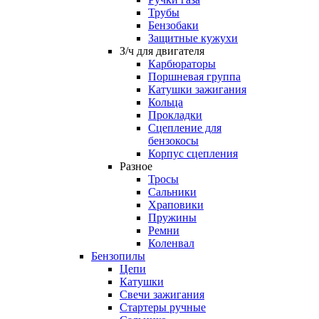
Трубы
Бензобаки
Защитные кужухи
З/ч для двигателя
Карбюраторы
Поршневая группа
Катушки зажигания
Кольца
Прокладки
Сцепление для
бензокосы
Корпус сцепления
Разное
Тросы
Сальники
Храповики
Пружины
Ремни
Коленвал
Бензопилы
Цепи
Катушки
Свечи зажигания
Стартеры ручные