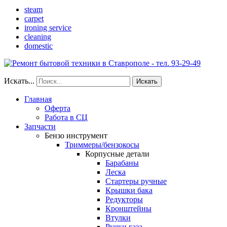
steam
carpet
ironing service
cleaning
domestic
Искать...
Искать
Главная
Оферта
Работа в СЦ
Запчасти
Бензо инструмент
Триммеры/бензокосы
Корпусные детали
Барабаны
Леска
Стартеры ручные
Крышки бака
Редукторы
Кронштейны
Втулки
Ручки газа