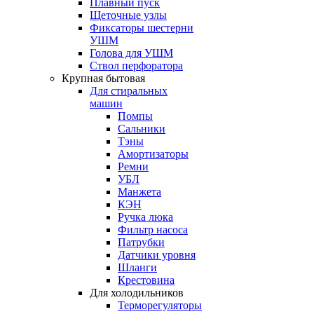
Плавный пуск
Щеточные узлы
Фиксаторы шестерни
УШМ
Голова для УШМ
Ствол перфоратора
Крупная бытовая
Для стиральных
машин
Помпы
Сальники
Тэны
Амортизаторы
Ремни
УБЛ
Манжета
КЭН
Ручка люка
Фильтр насоса
Патрубки
Датчики уровня
Шланги
Крестовина
Для холодильников
Терморегуляторы