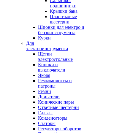
Сальнико-
подшипники
Крышки бака
Пластиковые
шестерни
Шпонки для электро и
бензоинструмента
Курки
Для
электроинструмента
Щетки
электроугольные
Кнопки и
выключатели
Якоря
Ремкомплекты и
патроны
Ремни
Двигатели
Конические пары
Ответные шестерни
Гильзы
Конденсаторы
Статоры
Регуляторы оборотов