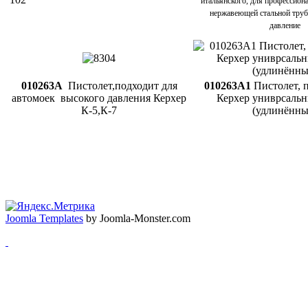
итальянского, для профессион
нержавеющей стальной труб
давление
010263A
Пистолет,подходит для
010263A1
Пистолет, 
автомоек высокого давления Керхер
Керхер униврсаль
К-5,К-7
(удлинённы
Наши партнеры:
СтавКомпСервис
,
ЗипДом
Joomla Templates
by Joomla-Monster.com