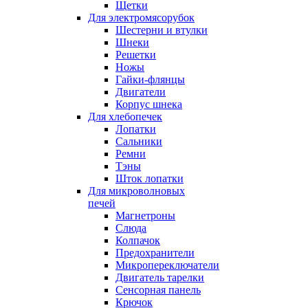
Щетки
Для электромясорубок
Шестерни и втулки
Шнеки
Решетки
Ножы
Гайки-флянцы
Двигатели
Корпус шнека
Для хлебопечек
Лопатки
Сальники
Ремни
Тэны
Шток лопатки
Для микроволновых
печей
Магнетроны
Слюда
Колпачок
Предохранители
Микропереключатели
Двигатель тарелки
Сенсорная панель
Крючок