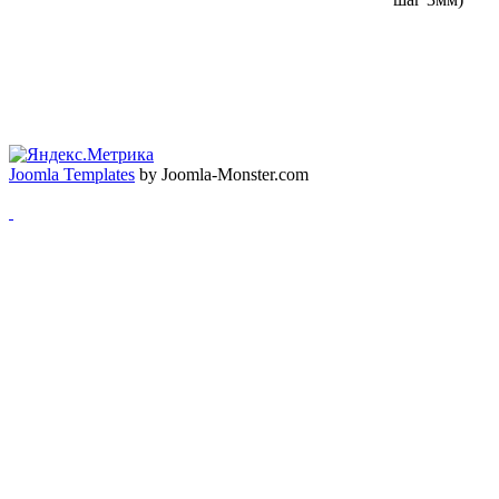
Наши партнеры:
СтавКомпСервис
,
ЗипДом
Joomla Templates
by Joomla-Monster.com