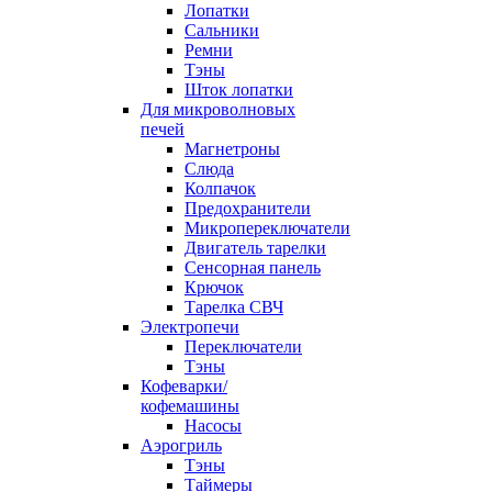
Лопатки
Сальники
Ремни
Тэны
Шток лопатки
Для микроволновых
печей
Магнетроны
Слюда
Колпачок
Предохранители
Микропереключатели
Двигатель тарелки
Сенсорная панель
Крючок
Тарелка СВЧ
Электропечи
Переключатели
Тэны
Кофеварки/
кофемашины
Насосы
Аэрогриль
Тэны
Таймеры