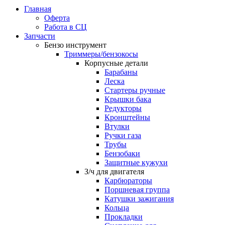
Главная
Оферта
Работа в СЦ
Запчасти
Бензо инструмент
Триммеры/бензокосы
Корпусные детали
Барабаны
Леска
Стартеры ручные
Крышки бака
Редукторы
Кронштейны
Втулки
Ручки газа
Трубы
Бензобаки
Защитные кужухи
З/ч для двигателя
Карбюраторы
Поршневая группа
Катушки зажигания
Кольца
Прокладки