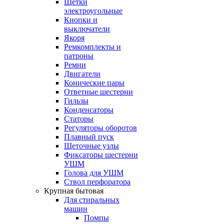
Щетки
электроугольные
Кнопки и
выключатели
Якоря
Ремкомплекты и
патроны
Ремни
Двигатели
Конические пары
Ответные шестерни
Гильзы
Конденсаторы
Статоры
Регуляторы оборотов
Плавный пуск
Щеточные узлы
Фиксаторы шестерни
УШМ
Голова для УШМ
Ствол перфоратора
Крупная бытовая
Для стиральных
машин
Помпы