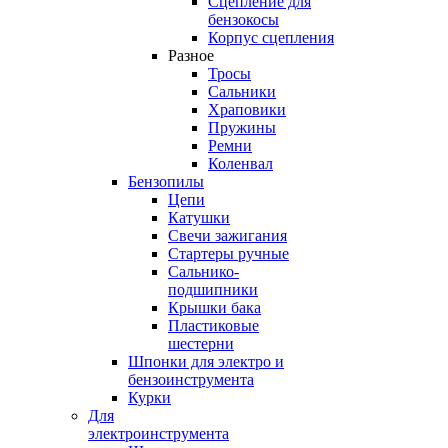
Сцепление для
бензокосы
Корпус сцепления
Разное
Тросы
Сальники
Храповики
Пружины
Ремни
Коленвал
Бензопилы
Цепи
Катушки
Свечи зажигания
Стартеры ручные
Сальнико-
подшипники
Крышки бака
Пластиковые
шестерни
Шпонки для электро и
бензоинструмента
Курки
Для
электроинструмента