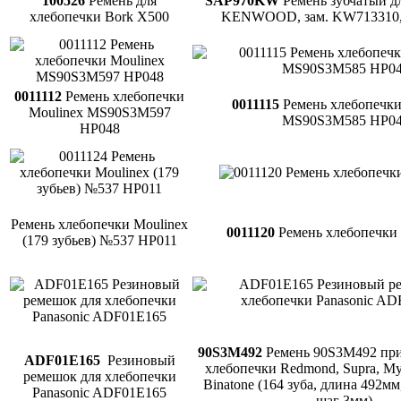
100526
Ремень для
SAP970KW
Ремень зубчатый д
хлебопечки Bork X500
KENWOOD, зам. KW713310,
0011112
Ремень хлебопечки
0011115
Ремень хлебопечки
Moulinex MS90S3M597
MS90S3M585 HP0
HP048
Ремень хлебопечки Moulinex
0011120
Ремень хлебопечки
(179 зубьев) №537 HP011
90S3M492
Ремень 90S3M492 при
ADF01E165
Резиновый
хлебопечки Redmond, Supra, My
ремешок для хлебопечки
Binatone (164 зуба, длина 492м
Panasonic ADF01E165
шаг 3мм)