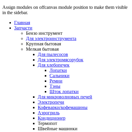
Assign modules on offcanvas module position to make them visible
in the sidebar.
Главная
Запчасти
Бензо инструмент
Для электроинструмента
Крупная бытовая
Мелкая бытовая
Для пылесосов
Для электромясорубок
Для хлебопечек
Лопатки
Сальники
Ремни
Тэны
Шток лопатки
Для микроволновых печей
Электропечи
Кофеварки/кофемашины
Аэрогриль
Кондиционер
Термопот
Швейные машинки