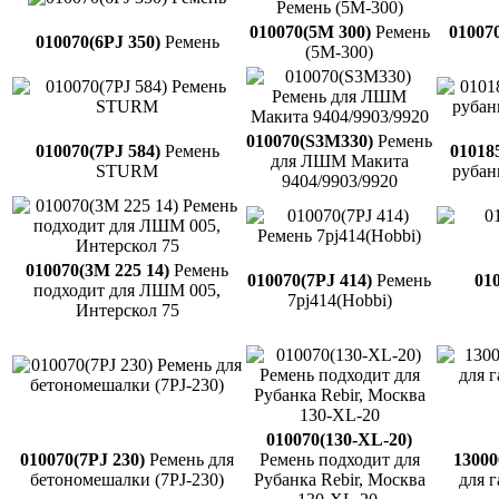
010070(5M 300)
Ремень
010070
010070(6PJ 350)
Ремень
(5М-300)
010070(S3M330)
Ремень
010070(7PJ 584)
Ремень
01018
для ЛШМ Макита
STURM
рубан
9404/9903/9920
010070(3M 225 14)
Ремень
010070(7PJ 414)
Ремень
010
подходит для ЛШМ 005,
7pj414(Hobbi)
Интерскол 75
010070(130-XL-20)
010070(7PJ 230)
Ремень для
Ремень подходит для
1300
бетономешалки (7PJ-230)
Рубанка Rebir, Москва
для г