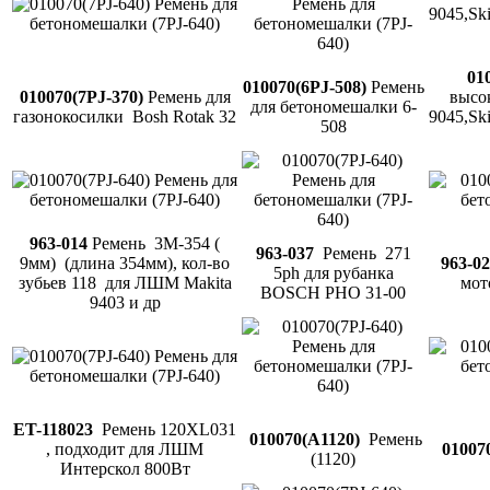
010
010070(6PJ-508)
Ремень
010070(7PJ-370)
Ремень для
высо
для бетономешалки 6-
газонокосилки Bosh Rotak 32
9045,Sk
508
963-014
Ремень 3М-354 (
963-037
Ремень 271
9мм) (длина 354мм), кол-во
963-02
5ph для рубанка
зубьев 118 для ЛШМ Makita
мот
BOSCH PHO 31-00
9403 и др
ET-118023
Ремень 120XL031
010070(A1120)
Ремень
, подходит для ЛШМ
01007
(1120)
Интерскол 800Вт