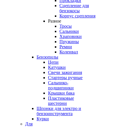
Прокладки
Сцепление для
бензокосы
Корпус сцепления
Разное
Тросы
Сальники
Храповики
Пружины
Ремни
Коленвал
Бензопилы
Цепи
Катушки
Свечи зажигания
Стартеры ручные
Сальнико-
подшипники
Крышки бака
Пластиковые
шестерни
Шпонки для электро и
бензоинструмента
Курки
Для