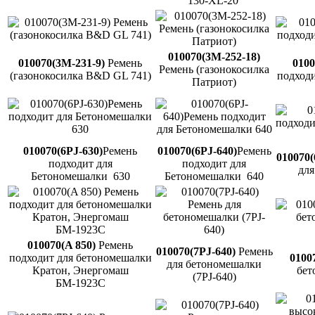
130-XL-20
010070(3M-252-18)
010070(3M-231-9)
Ремень
0100
Ремень (газонокосилка
(газонокосилка B&D GL 741)
подходи
Патриот)
010070(6PJ-630)
Ремень
010070(6PJ-640)
Ремень
010070(
подходит для
подходит для
для
Бетономешалки 630
Бетономешалки 640
010070(A 850)
Ремень
010070(7PJ-640)
Ремень
подходит для бетономешалки
0100
для бетономешалки
Кратон, Энергомаш
бет
(7PJ-640)
БМ-1923С