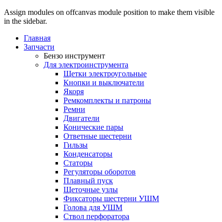
Assign modules on offcanvas module position to make them visible
in the sidebar.
Главная
Запчасти
Бензо инструмент
Для электроинструмента
Щетки электроугольные
Кнопки и выключатели
Якоря
Ремкомплекты и патроны
Ремни
Двигатели
Конические пары
Ответные шестерни
Гильзы
Конденсаторы
Статоры
Регуляторы оборотов
Плавный пуск
Щеточные узлы
Фиксаторы шестерни УШМ
Голова для УШМ
Ствол перфоратора