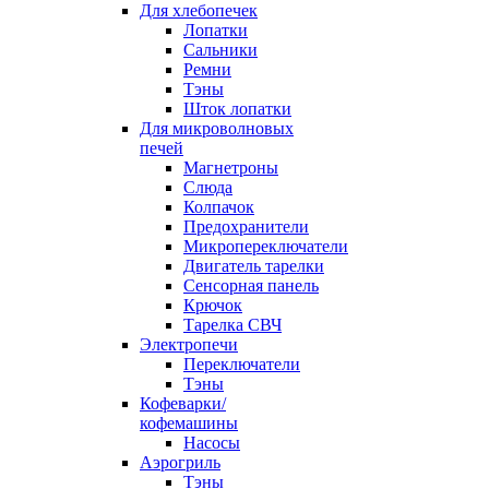
Для хлебопечек
Лопатки
Сальники
Ремни
Тэны
Шток лопатки
Для микроволновых
печей
Магнетроны
Слюда
Колпачок
Предохранители
Микропереключатели
Двигатель тарелки
Сенсорная панель
Крючок
Тарелка СВЧ
Электропечи
Переключатели
Тэны
Кофеварки/
кофемашины
Насосы
Аэрогриль
Тэны