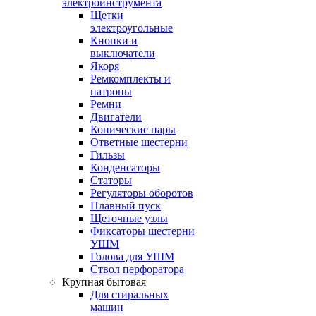
электроинструмента
Щетки
электроугольные
Кнопки и
выключатели
Якоря
Ремкомплекты и
патроны
Ремни
Двигатели
Конические пары
Ответные шестерни
Гильзы
Конденсаторы
Статоры
Регуляторы оборотов
Плавный пуск
Щеточные узлы
Фиксаторы шестерни
УШМ
Голова для УШМ
Ствол перфоратора
Крупная бытовая
Для стиральных
машин