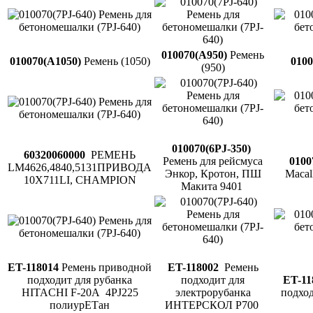
010070(A950)
Ремень
010070(A1050)
Ремень (1050)
0100
(950)
010070(6PJ-350)
60320060000
РЕМЕНЬ
Ремень для рейсмуса
0100
LM4626,4840,5131ПРИВОДА
Энкор, Кротон, ПШ
Macal
10Х711LI, CHAMPION
Макита 9401
ET-118014
Ремень приводной
ET-118002
Ремень
подходит для рубанка
подходит для
ET-11
HITACHI F-20A 4PJ225
электрорубанка
подхо
полиурETан
ИНТЕРСКОЛ P700