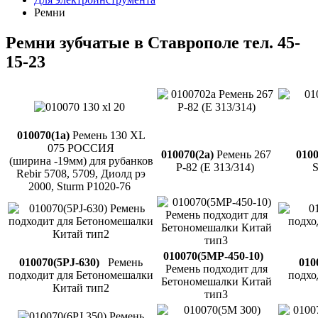
Ремни
Ремни зубчатые в Ставрополе тел. 45-
15-23
010070(1а)
Ремень 130 XL
075 РОССИЯ
010070(2а)
Ремень 267
0100
(ширина -19мм) для рубанков
Р-82 (Е 313/314)
Rebir 5708, 5709, Диолд рэ
2000, Sturm P1020-76
010070(5МP-450-10)
010070(5PJ-630)
Ремень
010
Ремень подходит для
подходит для Бетономешалки
подхо
Бетономешалки Китай
Китай тип2
тип3