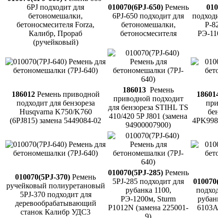
6PJ подходит для
010070(6PJ-650)
Ремень
01
бетономешалки,
6PJ-650 подходит для
подходи
бетоносмесителя Forza,
бетономешалки,
Р-8
Калибр, Прораб
бетоносмесителя
РЭ-11
(ручейковый)
186013
Ремень
186012
Ремень приводной
18601
приводной подходит
подходит для бензореза
при
для бензореза STIHL TS
Husqvarna K750/K760
бе
410/420 5P J801 (замена
(6PJ815) замена 5449084-02
4PK998
94900007900)
010070(5PJ-285)
Ремень
010070(5PJ-370)
Ремень
5PJ-285 подходит для
010070
ручейковый полиуретановый
рубанка 1100,
подход
5PJ-370 подходит для
РЭ-1200м, Sturm
рубанк
деревообрабатывающий
P1012N (замена 225001-
6103А
станок Калибр УДС3
9)