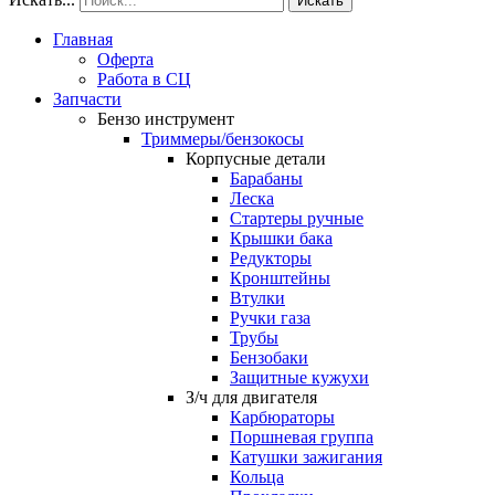
Искать
Главная
Оферта
Работа в СЦ
Запчасти
Бензо инструмент
Триммеры/бензокосы
Корпусные детали
Барабаны
Леска
Стартеры ручные
Крышки бака
Редукторы
Кронштейны
Втулки
Ручки газа
Трубы
Бензобаки
Защитные кужухи
З/ч для двигателя
Карбюраторы
Поршневая группа
Катушки зажигания
Кольца