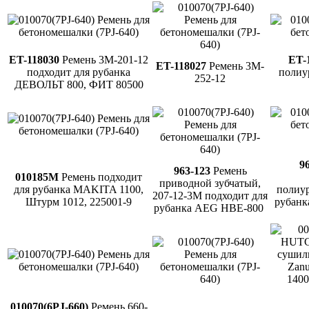
ET-118030
Ремень 3M-201-12
ET-
ET-118027
Ремень 3M-
подходит для рубанка
полиу
252-12
ДЕВОЛЬТ 800, ФИТ 80500
9
963-123
Ремень
010185M
Ремень подходит
приводной зубчатый,
для рубанка MAKITA 1100,
полиур
207-12-3М подходит для
Штурм 1012, 225001-9
рубанк
рубанка AEG HBE-800
010070(6PJ-660)
Ремень 660-